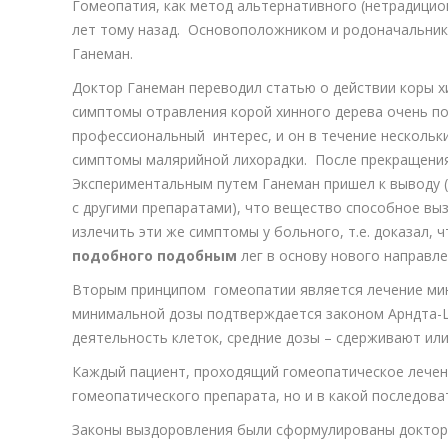
Гомеопатия, как метод альтернативного (нетрадицио
лет тому назад. Основоположником и родоначальник
Ганеман.
Доктор Ганеман переводил статью о действии коры хи
симптомы отравления корой хинного дерева очень по
профессиональный интерес, и он в течение нескольки
симптомы малярийной лихорадки. После прекращения
Экспериментальным путем Ганеман пришел к выводу 
с другими препаратами), что вещество способное в
излечить эти же симптомы у больного, т.е. доказал, 
подобного подобным
лег в основу нового направле
Вторым принципом гомеопатии является лечение ми
минимальной дозы подтверждается законом Арндта-
деятельность клеток, средние дозы – сдерживают или
Каждый пациент, проходящий гомеопатическое лечен
гомеопатического препарата, но и в какой последов
Законы выздоровления были сформулированы доктор