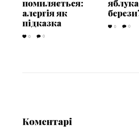
помиляється:
яблука
алергія як
берези
підказка
0
0
0
0
Коментарі