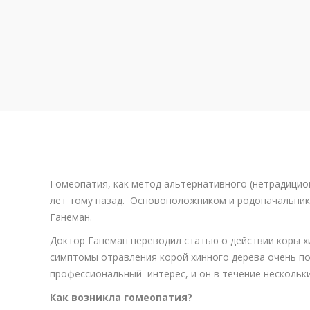
Гомеопатия, как метод альтернативного (нетрадицио
лет тому назад. Основоположником и родоначальник
Ганеман.
Доктор Ганеман переводил статью о действии коры хи
симптомы отравления корой хинного дерева очень по
профессиональный интерес, и он в течение нескольки
Как возникла гомеопатия?