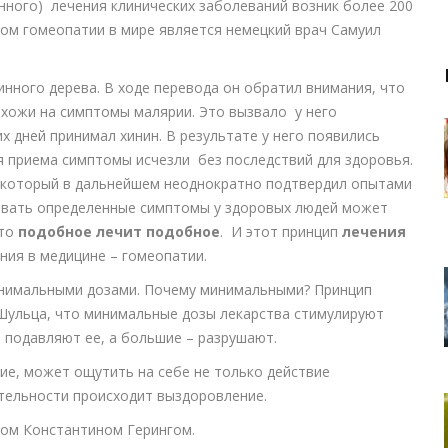
нного) лечения клинических заболеваний возник более 200
ом гомеопатии в мире является немецкий врач Самуил
нного дерева. В ходе перевода он обратил внимания, что
хожи на симптомы малярии. Это вызвало у него
х дней принимал хинин. В результате у него появились
 приема симптомы исчезли без последствий для здоровья.
(который в дальнейшем неоднократно подтвердил опытами
ызвать определенные симптомы у здоровых людей может
что
подобное лечит подобное
. И этот принцип
лечения
ния в медицине – гомеопатии.
нимальными дозами. Почему минимальными? Принцип
Шульца, что минимальные дозы лекарства стимулируют
 подавляют ее, а большие – разрушают.
ие, может ощутить на себе не только действие
ательности происходит выздоровление.
ом Константином Герингом.