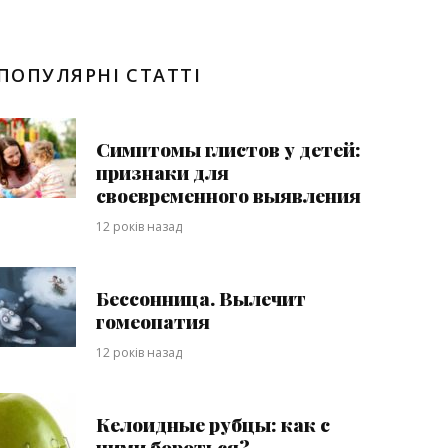
ПОПУЛЯРНІ СТАТТІ
Симптомы глистов у детей:
признаки для
своевременного выявления
12 років назад
Бессонница. Вылечит
гомеопатия
12 років назад
Келоидные рубцы: как с
ними бороться?