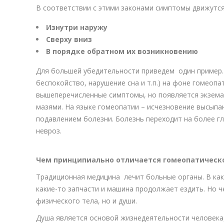
В соответствии с этими законами симптомы движутся
Изнутри наружу
Сверху вниз
В порядке обратном их возникновению
Для большей убедительности приведем один пример.
беспокойство, нарушение сна и т.п.) на фоне гомеоп
вышеперечисленные симптомы, но появляется экзема 
мазями. На языке гомеопатии – исчезновение высып
подавлением болезни. Болезнь переходит на более гл
невроз.
Чем принципиально отличается гомеопатическо
Традиционная медицина лечит больные органы. В ка
какие-то запчасти и машина продолжает ездить. Но че
физического тела, но и души.
Душа является основой жизнедеятельности человека, 