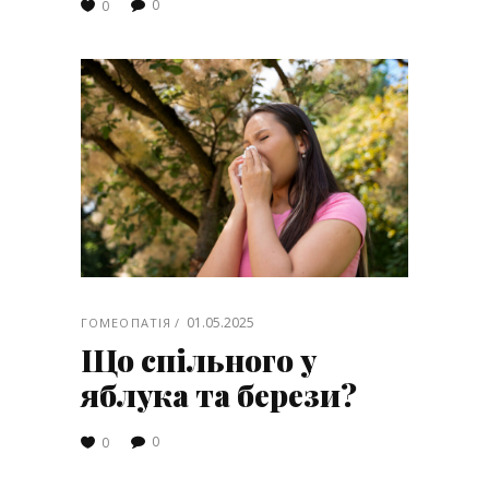
0
0
01.05.2025
ГОМЕОПАТІЯ
Що спільного у
яблука та берези?
0
0