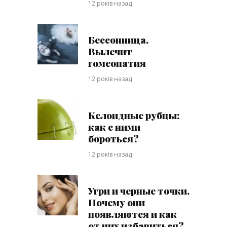
12 років назад
Бессонница.
Вылечит
гомеопатия
12 років назад
Келоидные рубцы:
как с ними
бороться?
12 років назад
Угри и черные точки.
Почему они
появляются и как
от них избавиться?