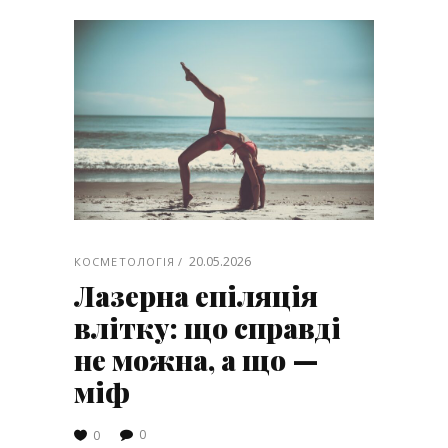
20.05.2026
КОСМЕТОЛОГІЯ
Лазерна епіляція
влітку: що справді
не можна, а що —
міф
0
0