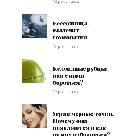
12 років назад
Бессонница.
Вылечит
гомеопатия
12 років назад
Келоидные рубцы:
как с ними
бороться?
12 років назад
Угри и черные точки.
Почему они
появляются и как
от них избавиться?