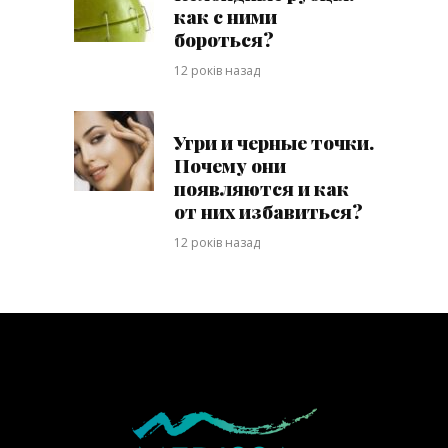
как с ними
бороться?
12 років назад
Угри и черные точки.
Почему они
появляются и как
от них избавиться?
12 років назад