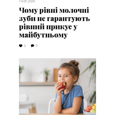
14.05.2026
Чому рівні молочні
зуби не гарантують
рівний прикус у
майбутньому
0
0