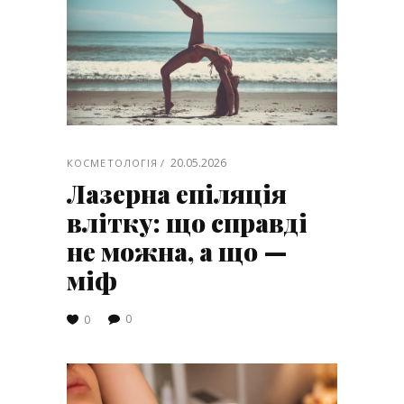
20.05.2026
КОСМЕТОЛОГІЯ
Лазерна епіляція
влітку: що справді
не можна, а що —
міф
0
0