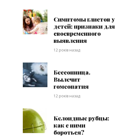
Симптомы глистов у
детей: признаки для
своевременного
выявления
12 років назад
Бессонница.
Вылечит
гомеопатия
12 років назад
Келоидные рубцы:
как с ними
бороться?