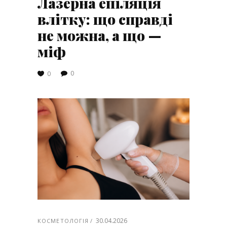
Лазерна епіляція
влітку: що справді
не можна, а що —
міф
0
0
30.04.2026
КОСМЕТОЛОГІЯ