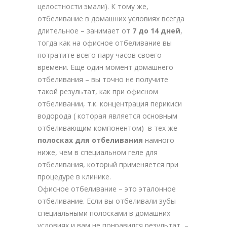
целостности эмали). К тому же,
отбеливание в домашних условиях всегда
длительное – занимает от
7 до 14 дней
,
тогда как на офисное отбеливание вы
потратите всего пару часов своего
времени. Еще один момент домашнего
отбеливания – вы точно не получите
такой результат, как при офисном
отбеливании, т.к. концентрация перикиси
водорода ( которая является основным
отбеливающим компонентом) в тех же
полосках для отбеливания
намного
ниже, чем в специальном геле для
отбеливания, который применяется при
процедуре в клинике.
Офисное отбеливание – это эталонное
отбеливание. Если вы отбеливали зубы
специальными полосками в домашних
условиях и вам не понравился результат –