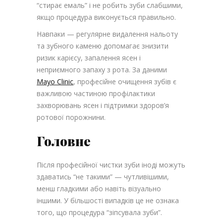
“стирає емаль” і не робить зуби слабшими,
якщо процедура виконується правильно.
Навпаки — регулярне видалення нальоту
та зубного каменю допомагає знизити
ризик карієсу, запалення ясен і
неприємного запаху з рота. За даними
Mayo Clinic
, професійне очищення зубів є
важливою частиною профілактики
захворювань ясен і підтримки здоров’я
ротової порожнини.
Головне
Після професійної чистки зуби іноді можуть
здаватись “не такими” — чутливішими,
менш гладкими або навіть візуально
іншими. У більшості випадків це не ознака
того, що процедура “зіпсувала зуби”.