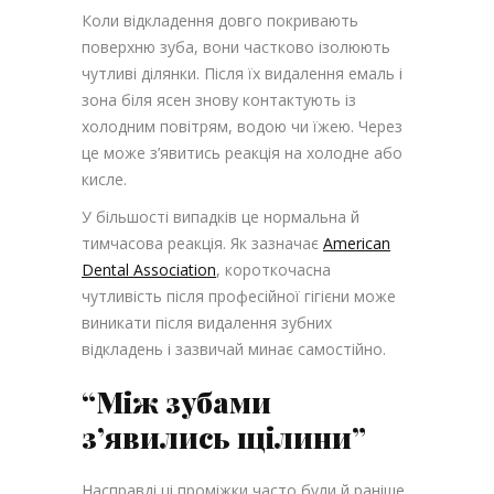
Коли відкладення довго покривають
поверхню зуба, вони частково ізолюють
чутливі ділянки. Після їх видалення емаль і
зона біля ясен знову контактують із
холодним повітрям, водою чи їжею. Через
це може з’явитись реакція на холодне або
кисле.
У більшості випадків це нормальна й
тимчасова реакція. Як зазначає
American
Dental Association
, короткочасна
чутливість після професійної гігієни може
виникати після видалення зубних
відкладень і зазвичай минає самостійно.
“Між зубами
з’явились щілини”
Насправді ці проміжки часто були й раніше.