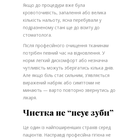
Якщо до процедури вже була
кровоточивість, запалення або велика
кількість нальоту, ясна перебували у
подразненому стані ще до візиту до
стоматолога.
Після професійного очищення тканинам
потрібен певний час на відновлення. У
нормі легкий дискомфорт або незначна
чутливість можуть зберігатись кілька днів.
Але якщо біль стає сильним, з’являється
виражений набряк або симптоми не
минають — варто повторно звернутись до
лікаря.
Чистка не “псує зуби”
Це один із найпоширеніших страхів серед
пацієнтів. Насправді професійна гігієна не