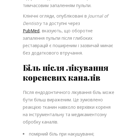
тимчасовим запаленням пульпи.
Клінічні огляди, опубліковані в
Journal of
Dentistry
та доступні через
PubMed
, вказують, що оборотне
запалення пульпи після глибоких
реставрацій є поширеним і зазвичай минає
без додаткового втручання.
Біль після лікування
кореневих каналів
Після ендодонтичного лікування біль може
бути більш вираженим. Це зумовлено
реакцією тканин навколо верхівки кореня
на інструментальну та медикаментозну
обробку каналів.
помірний біль при накушуванні;