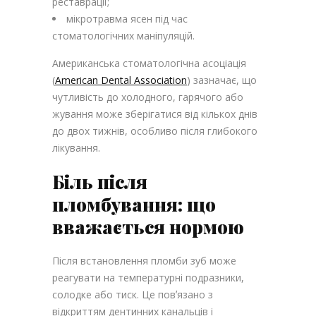
реставрації;
мікротравма ясен під час
стоматологічних маніпуляцій.
Американська стоматологічна асоціація
(
American Dental Association
) зазначає, що
чутливість до холодного, гарячого або
жування може зберігатися від кількох днів
до двох тижнів, особливо після глибокого
лікування.
Біль після
пломбування: що
вважається нормою
Після встановлення пломби зуб може
реагувати на температурні подразники,
солодке або тиск. Це повʼязано з
відкриттям дентинних канальців і