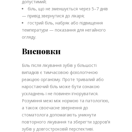
допустимий;
біль, що не зменшується через 5–7 днів
— привід звернутися до лікаря;
гострий біль, набряк або підвищення
температури — показання для негайного
огляду.
Висновки
Біль після лікування зубів у більшості
випадків є тимчасовою фізіологічною
реакцією організму. Проте тривалий або
наростаючий біль може бути ознакою
ускладнень і не повинен ігноруватися.
Розуміння межі між нормою та патологією,
а також своєчасне звернення до
стоматолога допомагають уникнути
повторного лікування та зберегти здоровʼя
зубів у довгостроковій перспективі.