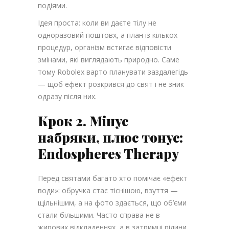
подіями.
Ідея проста: коли ви даєте тілу не
одноразовий поштовх, а план із кількох
процедур, організм встигає відповісти
змінами, які виглядають природно. Саме
тому Robolex варто планувати заздалегідь
— щоб ефект розкрився до свят і не зник
одразу після них.
Крок 2. Мінус
набряки, плюс тонус:
Endospheres Therapy
Перед святами багато хто помічає «ефект
води»: обручка стає тіснішою, взуття —
щільнішим, а на фото здається, що об’єми
стали більшими. Часто справа не в
жирових відкладеннях, а в затримці рідини