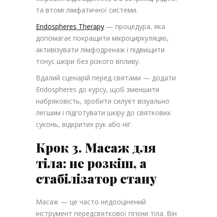
та втомі лімфатичної системи.
Endospheres Therapy
— процедура, яка
допомагає покращити мікроциркуляцію,
активізувати лімфодренаж і підвищити
тонус шкіри без різкого впливу.
Вдалий сценарій перед святами — додати
Endospheres до курсу, щоб зменшити
набряковість, зробити силует візуально
легшим і підготувати шкіру до святкових
суконь, відкритих рук або ніг.
Крок 3. Масаж для
тіла: не розкіш, а
стабілізатор стану
Масаж — це часто недооцінений
інструмент передсвяткової гігієни тіла. Він