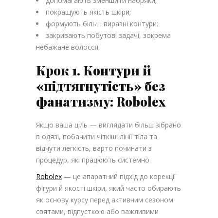
допомагають зменшити набряки;
покращують якість шкіри;
формують більш виразні контури;
закривають побутові задачі, зокрема
небажане волосся.
Крок 1. Контури й
«підтягнутість» без
фанатизму: Robolex
Якщо ваша ціль — виглядати більш зібрано
в одязі, побачити чіткіші лінії тіла та
відчути легкість, варто починати з
процедур, які працюють системно.
Robolex
— це апаратний підхід до корекції
фігури й якості шкіри, який часто обирають
як основу курсу перед активним сезоном:
святами, відпусткою або важливими