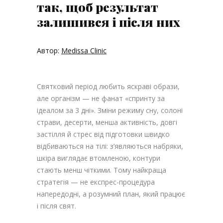
так, щоб результат
залишився і після них
Автор:
Medissa Clinic
Святковий період любить яскраві образи,
але організм — не фанат «спринту за
ідеалом за 3 дні». Зміни режиму сну, солоні
страви, десерти, менша активність, довгі
застілля й стрес від підготовки швидко
відбиваються на тілі: з’являються набряки,
шкіра виглядає втомленою, контури
стають менш чіткими. Тому найкраща
стратегія — не експрес-процедура
напередодні, а розумний план, який працює
і після свят.