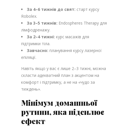
За 4–6 тижнів до свят:
старт курсу
Robolex.
За 3–5 тижнів:
Endospheres Therapy для
лімфодренажу.
За 2–4 тижні:
курс масажів для
підтримки тіла.
Завчасно:
планування курсу лазерної
епіляції.
Навіть якщо у вас є лише 2–3 тижні, можна
скласти адекватний план з акцентом на
комфорт і підтримку, а не на «чудо за
тиждень».
Мінімум домашньої
рутини, яка підсилює
ефект