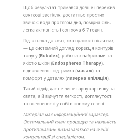
Щоб результат тримався довше і пережив
святкові застілля, достатньо простих
звичок: вода протягом дня, помірна сіль,
легка активність і сон хоча б 7 годин.
Підготовка до свят, яка працює і після них,
— це системний догляд: корекція контурів і
тонусу (
Robolex
), робота з набряками та
якістю шкіри (
Endospheres Therapy
),
відновлення і підтримка (
масаж
) та
комфорт у деталях (
лазерна епіляція
).
Такий підхід дає не лише гарну картинку на
свята, а й відчуття легкості, доглянутості
та впевненості у собі в новому сезоні.
Матеріал має інформаційний характер.
Оптимальний план процедур та наявність
протипоказань визначаються на очній
консультації зі спеціалістом.