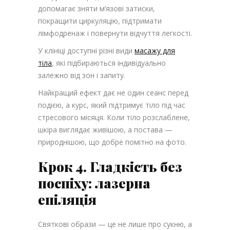
допомагає зняти м’язові затиски,
покращити циркуляцію, підтримати
лімфодренаж і повернути відчуття легкості.
У клініці доступні різні види
масажу для
тіла
, які підбираються індивідуально
залежно від зон і запиту.
Найкращий ефект дає не один сеанс перед
подією, а курс, який підтримує тіло під час
стресового місяця. Коли тіло розслаблене,
шкіра виглядає живішою, а постава —
природнішою, що добре помітно на фото.
Крок 4. Гладкість без
поспіху: лазерна
епіляція
Святкові образи — це не лише про сукню, а