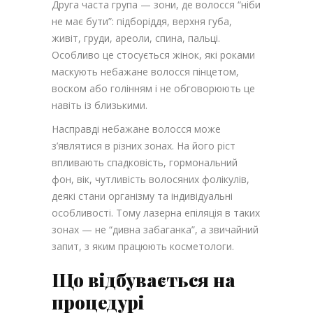
Друга часта група — зони, де волосся “ніби
не має бути”: підборіддя, верхня губа,
живіт, груди, ареоли, спина, пальці.
Особливо це стосується жінок, які роками
маскують небажане волосся пінцетом,
воском або голінням і не обговорюють це
навіть із близькими.
Насправді небажане волосся може
з’являтися в різних зонах. На його ріст
впливають спадковість, гормональний
фон, вік, чутливість волосяних фолікулів,
деякі стани організму та індивідуальні
особливості. Тому лазерна епіляція в таких
зонах — не “дивна забаганка”, а звичайний
запит, з яким працюють косметологи.
Що відбувається на
процедурі