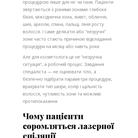
процедурою лише для ніг чи пахв. Пацієнти
звертаються з різними зонами: глибоке
бікіні, міжсіднична зона, живіт, обличчя,
шия, ареоли, спина, пальці, лінія росту
волосся. І саме делікатні або “незручні”
зони часто стають причиною відкладання
процедури на місяці або навіть роки.
Але для косметолога це не “незручна
ситуація”, а робочий процес. Завдання
спеціаліста — не оцінювати тіло, а
безпечно підібрати параметри процедури,
врахувати тип шкіри, колір і щільність
волосся, чутливість зони та можливі
протипоказання.
Чому пацієнти
соромляться лазерної
епіляції