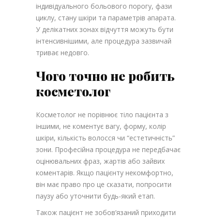
індивідуального больового порогу, фази
циклу, стану шкіри та параметрів апарата.
У делікатних зонах відчуття можуть бути
інтенсивнішими, але процедура зазвичай
триває недовго.
Чого точно не робить
косметолог
Косметолог не порівнює тіло пацієнта з
іншими, не коментує вагу, форму, колір
шкіри, кількість волосся чи “естетичність”
зони. Професійна процедура не передбачає
оцінювальних фраз, жартів або зайвих
коментарів. Якщо пацієнту некомфортно,
він має право про це сказати, попросити
паузу або уточнити будь-який етап.
Також пацієнт не зобов’язаний приходити