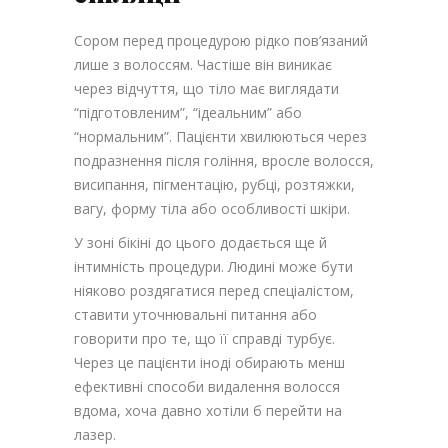
Сором перед процедурою рідко пов’язаний
лише з волоссям. Частіше він виникає
через відчуття, що тіло має виглядати
“підготовленим”, “ідеальним” або
“нормальним”. Пацієнти хвилюються через
подразнення після гоління, вросле волосся,
висипання, пігментацію, рубці, розтяжки,
вагу, форму тіла або особливості шкіри.
У зоні бікіні до цього додається ще й
інтимність процедури. Людині може бути
ніяково роздягатися перед спеціалістом,
ставити уточнювальні питання або
говорити про те, що її справді турбує.
Через це пацієнти іноді обирають менш
ефективні способи видалення волосся
вдома, хоча давно хотіли б перейти на
лазер.