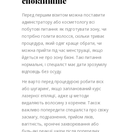
спокійніше
Перед першим візитом можна поставити
адміністратору або косметологу всі
побутові питання: як підготувати зону, чи
потрібно голити волосся, скільки триває
процедура, який одяг краще обрати, чи
можна прийти під час менструації, якщо
йдеться не про зону бікіні. Такі питання
нормальні, і спеціаліст має дати зрозумілу
відповідь без осуду.
Не варто перед процедурою робити віск
або шугаринг, якщо запланований курс
лазерної епіляції, адже ці методи
видаляють волосину з коренем. Також
важливо попередити спеціаліста про свіжу
засмагу, подразнення, прийом ліків,
вагітність, хронічні захворювання або
будь-які реакції шкіри після попередніх