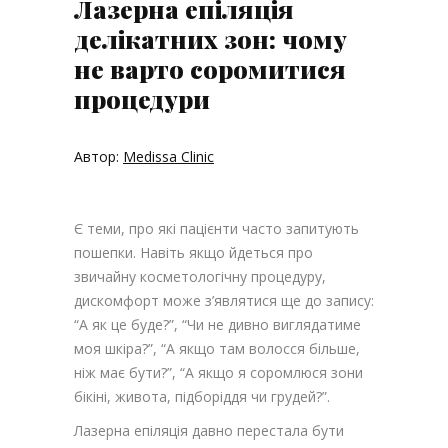
Лазерна епіляція
делікатних зон: чому
не варто соромитися
процедури
Автор:
Medissa Clinic
Є теми, про які пацієнти часто запитують
пошепки. Навіть якщо йдеться про
звичайну косметологічну процедуру,
дискомфорт може з’являтися ще до запису:
“А як це буде?”, “Чи не дивно виглядатиме
моя шкіра?”, “А якщо там волосся більше,
ніж має бути?”, “А якщо я соромлюся зони
бікіні, живота, підборіддя чи грудей?”.
Лазерна епіляція давно перестала бути