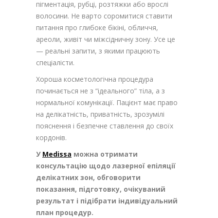
пігментація, рубці, розтяжки або врослі
волосини. Не варто соромитися ставити
питання про глибоке бікіні, обличчя,
ареоли, живіт чи міжсідничну зону. Усе це
— реальні запити, з якими працюють
спеціалісти.
Хороша косметологічна процедура
починається не з “ідеального” тіла, а з
нормальної комунікації. Пацієнт має право
на делікатність, приватність, зрозумілі
пояснення і безпечне ставлення до своїх
кордонів.
У
Medissa
можна отримати
консультацію щодо лазерної епіляції
делікатних зон, обговорити
показання, підготовку, очікуваний
результат і підібрати індивідуальний
план процедур.